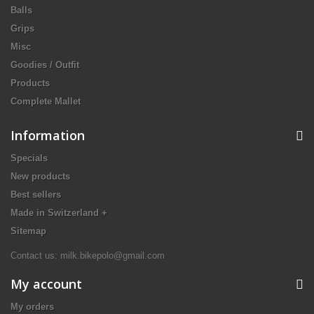
Balls
Grips
Misc
Goodies / Outfit
Products
Complete Mallet
Information
Specials
New products
Best sellers
Made in Switzerland +
Sitemap
Contact us: milk.bikepolo@gmail.com
My account
My orders